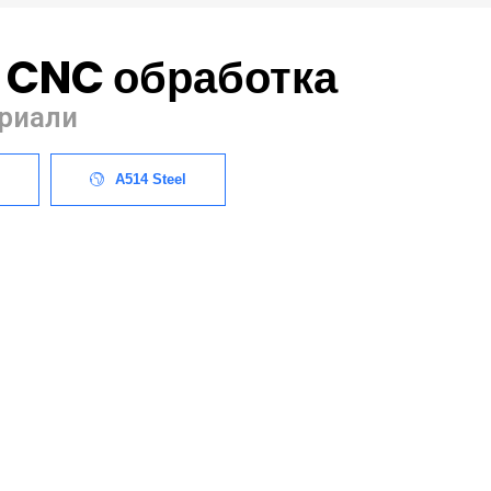
а CNC обработка
ериали
A514 Steel