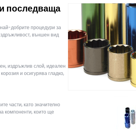
 и последваща
 най-добрите процедури за
издръжливост, външен вид
ен, издръжлив слой, идеален
корозия и осигурява гладко,
те части, като значително
за компоненти, които ще