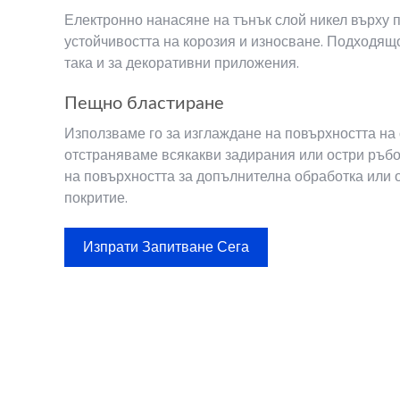
Електронно нанасяне на тънък слой никел върху п
устойчивостта на корозия и износване. Подходящо
така и за декоративни приложения.
Пещно бластиране
Използваме го за изглаждане на повърхността на 
отстраняваме всякакви задирания или остри ръбо
на повърхността за допълнителна обработка или
покритие.
Изпрати Запитване Сега