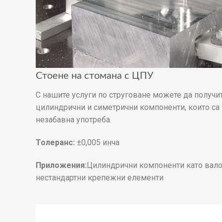
Стоене на стомана с ЦПУ
С нашите услуги по струговане можете да получи
цилиндрични и симетрични компоненти, които са
незабавна употреба.
Толеранс:
±0,005 инча
Приложения:
Цилиндрични компоненти като вало
нестандартни крепежни елементи