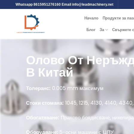
Whatsapp 8615951276160 Email
info@leadmachinery.net
Начало
Продукти за па
Блог
За
Свържете с
Олово От Неръжд
В Китай
Толеранс:
0.005 mm максимум
Стоки стомана:
1045, 1215, 4130, 4140, 4340
Обогатяване:
Прахово боядисване, никелиран
Оборудване:
5-осни машини с ЦПУ