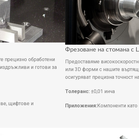
Фрезоване на стомана с
те прецизно обработени
Предоставяме високоскоростни
 издръжливи и готови за
или 3D форми с нашите въртящ
осигуряват прецизна точност н
Толеранс:
±0,01 инча
ве, щифтове и
Приложения:
Компоненти като 