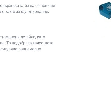
овърхността, за да се повиши
 е както за функционални,
стоманени детайли, като
ве. То подобрява качеството
 осигурява равномерно