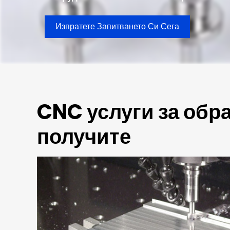
Изпратете Запитването Си Сега
CNC услуги за обра
получите