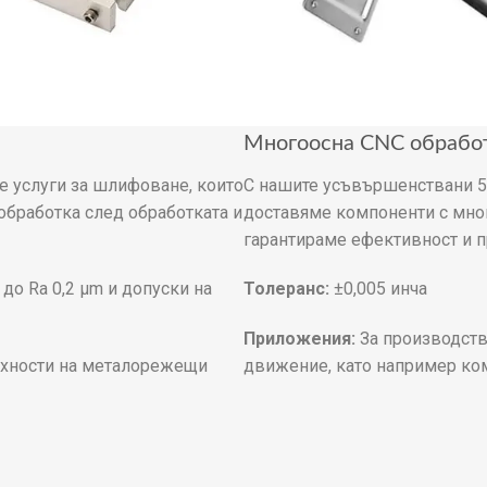
Многоосна CNC обработ
 услуги за шлифоване, които
С нашите усъвършенствани 5
обработка след обработката и
доставяме компоненти с мног
гарантираме ефективност и п
до Ra 0,2 μm и допуски на
Толеранс:
±0,005 инча
Приложения:
За производств
рхности на металорежещи
движение, като например ко