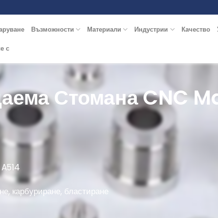
заруване
Възможности
Материали
Индустрии
Качество
е с
аема Стомана CNC Ma
, A514
е, карбуриране, бластиране