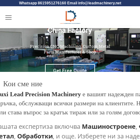
Whatsapp 8615951276160 Email
info@leadmachinery.net
Leading CNC Machining
China Factory
Precision CNC Machining, Custom Metal
Parts Manufacturer & Shop
Get Free Quote
Кои сме ние
xi Lead Precision Machinery
е вашият надежден па
ръчка, обслужващи всички размери на клиентите. Н
ли става въпрос за кратък тираж или за голям догов
ашата експертиза включва
Машиностроене
,
етал
,
Обработки
, и още. Изберете ни за на