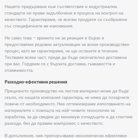
Нашето придържане към съответствие и индустриални
стандарти ни прави задълбочени в процеса на контрол на
качеството. Гарантираме, че всички продукти са съобразени
със специфичните ви изисквания.
Не само това – времето ни за реакция е бързо и
предоставяме редовни актуализации за всеки производствен
процес, като ви гарантираме, че ще останете в течение.
Тестваме всяка част, преди да бъде окончателно доставена
при вас. Гордеем се с бързата доставка, гъвкавостта и
отзивчивостта.
Разходно-ефективни решения
Прецизното производство на листов материал
може да бъде
скъпо, но нашата компания гарантира, че няма да похарчите
повече от необходимото. Ние оптимизираме използването на
материалите с помощта на най-новите технологии за
изработка, за да сведем до минимум отпадъците и да спестим
разходи, без да правим компромис с качеството.
В допълнение, ние препоръчваме икономически ефективни