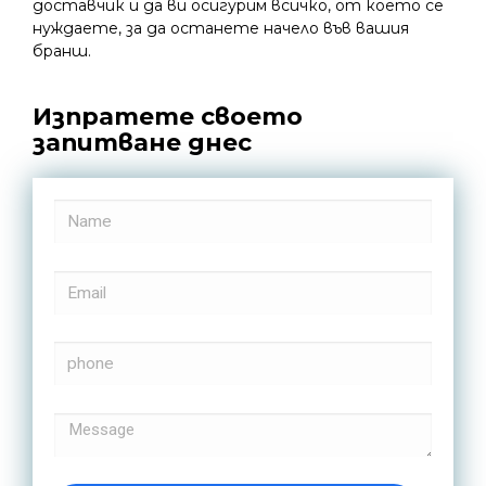
доставчик и да ви осигурим всичко, от което се
нуждаете, за да останете начело във вашия
бранш.
Изпратете своето
запитване днес