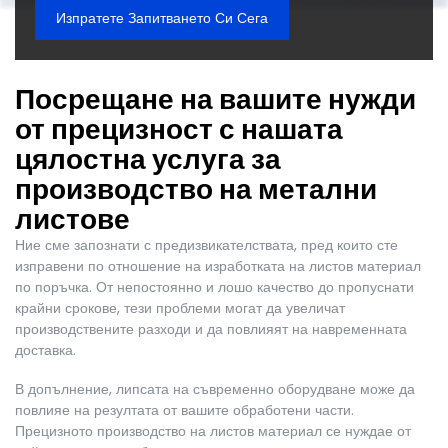
Изпратете Запитването Си Сега
Посрещане на вашите нужди
от прецизност с нашата
цялостна услуга за
производство на метални
листове
Ние сме запознати с предизвикателствата, пред които сте
изправени по отношение на
изработката на листов материал
по поръчка
. От непостоянно и лошо качество до пропуснати
крайни срокове, тези проблеми могат да увеличат
производствените разходи и да повлияят на навременната
доставка.
В допълнение, липсата на съвременно оборудване може да
повлияе на резултата от вашите обработени части.
Прецизното производство на листов материал
се нуждае от