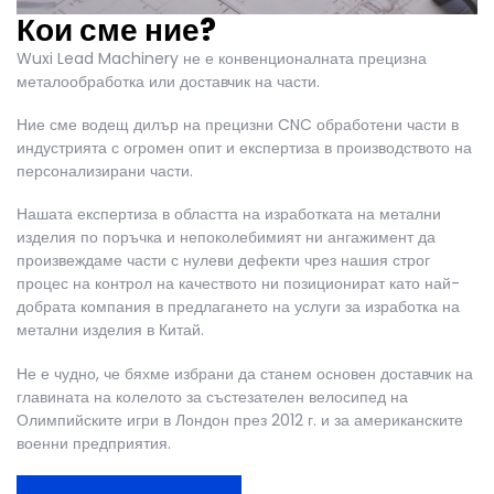
Кои сме ние?
Wuxi Lead Machinery не е конвенционалната
прецизна
металообработка
или доставчик на части.
Ние сме водещ дилър на прецизни CNC обработени части в
индустрията с огромен опит и експертиза в производството на
персонализирани части.
Нашата експертиза в областта на
изработката на метални
изделия по поръчка
и непоколебимият ни ангажимент да
произвеждаме части с нулеви дефекти чрез нашия строг
процес на контрол на качеството ни позиционират като най-
добрата компания в предлагането на услуги за изработка на
метални изделия в Китай.
Не е чудно, че бяхме избрани да станем основен доставчик на
главината на колелото за състезателен велосипед на
Олимпийските игри в Лондон през 2012 г. и за американските
военни предприятия.