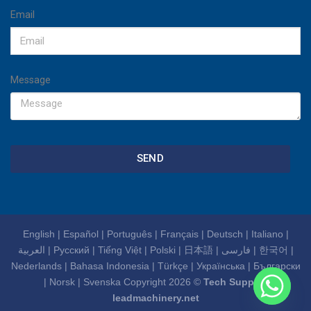
Email
Message
SEND
English
|
Español
|
Português
|
Français
|
Deutsch
|
Italiano
|
العربية
|
Русский
|
Tiếng Việt
|
Polski
|
日本語
|
فارسی
|
한국어
|
Nederlands
|
Bahasa Indonesia
|
Türkçe
|
Українська
|
Български
|
Norsk
|
Svenska
Copyright 2026 ©
Tech Support
leadmachinery.net