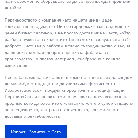
най-съвременно оборудване, за да се произвеждат прецизни
детайли.
Партньорството с компания като нашата ще ви даде
конкурентно предимство. Ние се гордеем, че сме надежден и
ценен бизнес партньор, а не просто доставчик на части, който
разбира нуждите на клиентите. Вярваме, че заслужавате най-
доброто – ето защо работим в тясно сътрудничество с вас, за
да ви осигурим най-добрата
прецизна фабрика за
производство на листов материал
, съобразена с вашите
изисквания.
Ние наблягаме на качеството и компетентността, за да сведем
до минимум отпадъците и да увеличим ефективността.
Изработваме всеки продукт според точните спецификации.
Партнирайки си с нашата компания, вие се наслаждавате на
предимството да работите с компания, която е супер отдадена
на прецизността, контрола на качеството, навременната
доставка и рентабилността.
Изпрати Запитване Сега