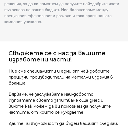
решения, за да ви помогнем да получите най-добрите части
въз основа на вашия бюджет. Ние балансираме между
прецизност, ефективност и разходи и това прави нашата
компания уникална.
Свържете се с нас за вашите
изработени части!
Ние сме специалисти и едни от най-добрите
прецизни производители на метални изделия
в
бранша.
Вярваме, че заслужавате най-доброто.
Изпратете своето запитване още днес и
вижте как можем да ви помогнем да получите
частите, от които се нуждаете.
Дайте ни възможност да бъдем вашият следващ